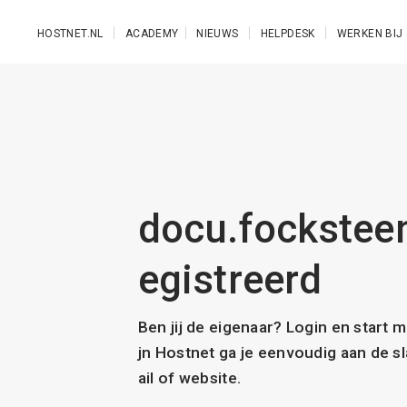
Ga naar de hoofdinhoud
HOSTNET.NL
ACADEMY
NIEUWS
HELPDESK
WERKEN BIJ
docu.focksteen.
egistreerd
Ben jij de eigenaar? Login en start 
jn Hostnet ga je eenvoudig aan de 
ail of website.